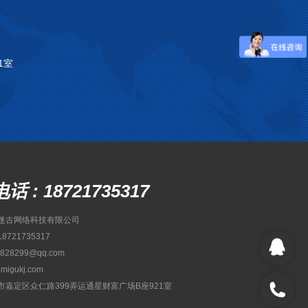
1室
话 :
18721735317
迷古网络科技有限公司
18721735317
8828299@qq.com
migukj.com
市嘉定区众仁路399弄运通星财富广场B座921室