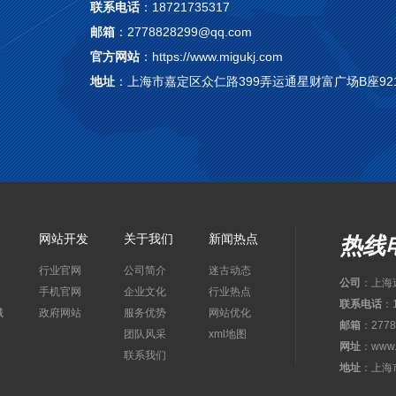
联系电话
：
18721735317
邮箱
：
2778828299@qq.com
官方网站
：
https://www.migukj.com
地址
：上海市嘉定区众仁路399弄运通星财富广场B座92
网站开发
关于我们
新闻热点
热线电
行业官网
公司简介
迷古动态
公司
：上海
手机官网
企业文化
行业热点
联系电话
：
城
政府网站
服务优势
网站优化
邮箱
：
277
团队风采
xml地图
网址
：
www.
联系我们
地址
：上海