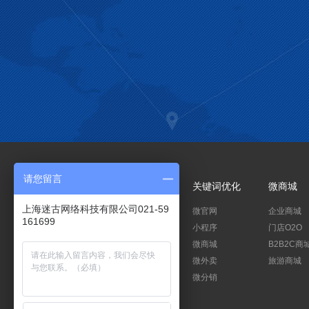
请您留言
APP开发
小程序开发
关键词优化
微商城
上海迷古网络科技有限公司021-59
宣传类app
企业小程序
微官网
企业商城
161699
打车类app
商城小程序
小程序
门店O2O
其他
微商城
B2B2C商
微外卖
旅游商城
微分销