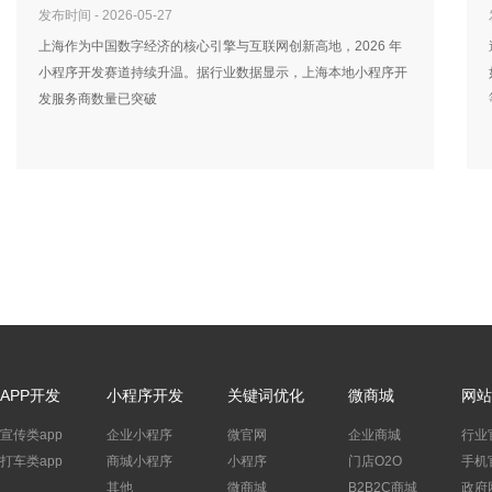
发布时间 - 2026-05-27
上海作为中国数字经济的核心引擎与互联网创新高地，2026 年
小程序开发赛道持续升温。据行业数据显示，上海本地小程序开
发服务商数量已突破
APP开发
小程序开发
关键词优化
微商城
网站
宣传类app
企业小程序
微官网
企业商城
行业
打车类app
商城小程序
小程序
门店O2O
手机
其他
微商城
B2B2C商城
政府